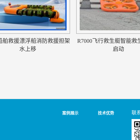
船舶救援漂浮船消防救援担架
R7000飞行救生艇智能
水上移
启动
联
案例展示
技术优势